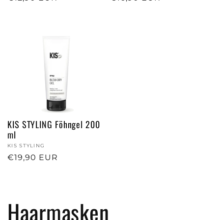
Preis
Preis
KIS STYLING Föhngel 200
ml
Anbieter:
KIS STYLING
Normaler
€19,90 EUR
Preis
K
Haarmasken