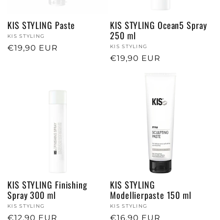
KIS STYLING Paste
KIS STYLING Ocean5 Spray
250 ml
Anbieter:
KIS STYLING
Normaler
€19,90 EUR
Anbieter:
KIS STYLING
Normaler
€19,90 EUR
Preis
Preis
KIS STYLING Finishing
KIS STYLING
Spray 300 ml
Modellierpaste 150 ml
Anbieter:
KIS STYLING
Anbieter:
KIS STYLING
Normaler
€12,90 EUR
Normaler
€16,90 EUR