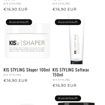
Anbieter:
KIS STYLING
Anbieter:
KIS STYLING
Normaler
€16,90 EUR
Normaler
€16,90 EUR
Preis
Preis
Ausverkauft
Ausverkauft
KIS STYLING Shaper 100ml
KIS STYLING Softwax
150ml
Anbieter:
KIS STYLING
Normaler
€16,90 EUR
Anbieter:
KIS STYLING
Normaler
€16,90 EUR
Preis
Preis
Ausverkauft