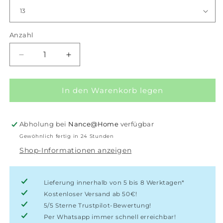
Anzahl
Anzahl
Verringere
Erhöhe
die
die
Menge
Menge
für
für
In den Warenkorb legen
Kidz
Kidz
Bee
Bee
Shiny
Shiny
Abholung bei
Nance@Home
verfügbar
Steel
Steel
Gewöhnlich fertig in 24 Stunden
Shop-Informationen anzeigen
Lieferung innerhalb von 5 bis 8 Werktagen*
Kostenloser Versand ab 50€!
5/5 Sterne Trustpilot-Bewertung!
Per Whatsapp immer schnell erreichbar!