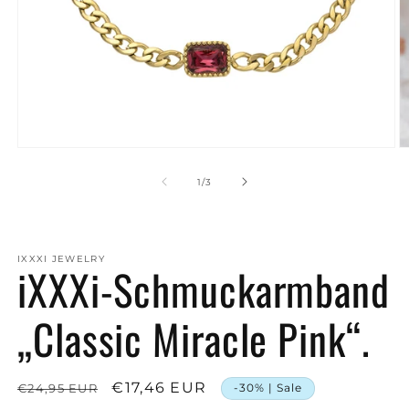
Medien
M
1
2
in
in
von
1
/
3
Modal
M
öffnen
ö
IXXXI JEWELRY
iXXXi-Schmuckarmband
„Classic Miracle Pink“.
Normaler
Verkaufspreis
€17,46 EUR
€24,95 EUR
-30% | Sale