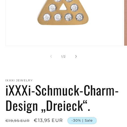
Medien
M
1
2
in
in
von
1
/
2
Modal
M
öffnen
ö
IXXXI JEWELRY
iXXXi-Schmuck-Charm-
Design „Dreieck“.
Normaler
Verkaufspreis
€13,95 EUR
€19,95 EUR
-30% | Sale