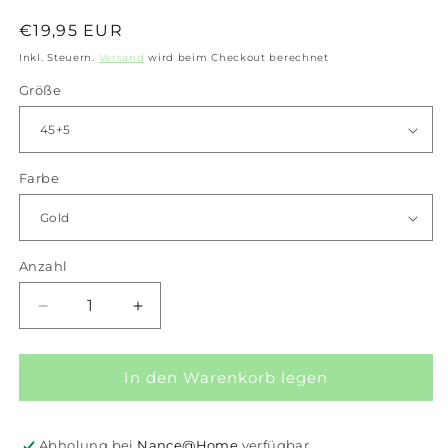
Normaler
€19,95 EUR
Preis
Inkl. Steuern.
Versand
wird beim Checkout berechnet
Größe
Farbe
Anzahl
Anzahl
Verringere
Erhöhe
die
die
Menge
Menge
für
für
In den Warenkorb legen
iXXXi
iXXXi
Schmuck-
Schmuck-
Halskette
Halskette
Abholung bei
Nance@Home
verfügbar