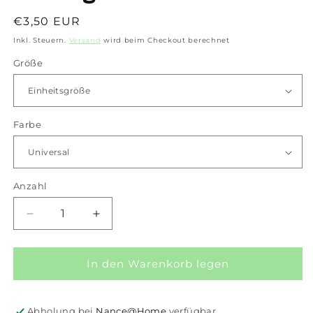
Normaler
€3,50 EUR
Preis
Inkl. Steuern.
Versand
wird beim Checkout berechnet
Größe
Farbe
Anzahl
Anzahl
Verringere
Erhöhe
die
die
Menge
Menge
für
für
In den Warenkorb legen
iXXXi-
iXXXi-
Schmuck
Schmuck
Creartive
Creartive
Abholung bei
Nance@Home
verfügbar