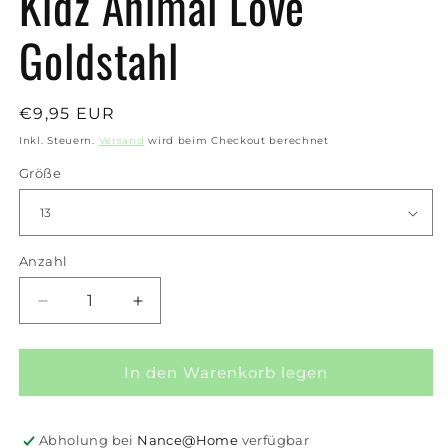
Kidz Animal Love
Goldstahl
Normaler
€9,95 EUR
Preis
Inkl. Steuern.
Versand
wird beim Checkout berechnet
Größe
Anzahl
Anzahl
Verringere
Erhöhe
die
die
Menge
Menge
für
für
In den Warenkorb legen
Kidz
Kidz
Animal
Animal
Love
Love
Abholung bei
Nance@Home
verfügbar