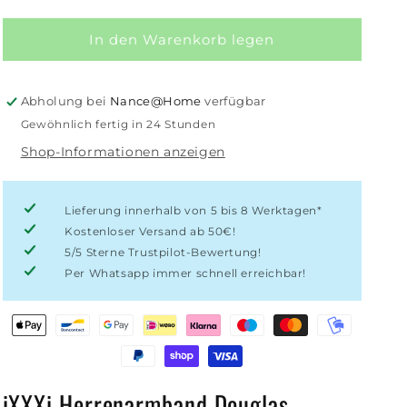
die
die
Menge
Menge
für
für
In den Warenkorb legen
iXXXi
iXXXi
Herrenarmband
Herrenarmband
Douglas
Douglas
Abholung bei
Nance@Home
verfügbar
Gewöhnlich fertig in 24 Stunden
Shop-Informationen anzeigen
Lieferung innerhalb von 5 bis 8 Werktagen*
Kostenloser Versand ab 50€!
5/5 Sterne Trustpilot-Bewertung!
Per Whatsapp immer schnell erreichbar!
iXXXi Herrenarmband Douglas