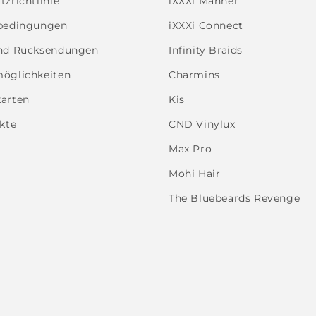
zrichtlinie
iXXXi Männer
bedingungen
iXXXi Connect
nd Rücksendungen
Infinity Braids
öglichkeiten
Charmins
arten
Kis
kte
CND Vinylux
Max Pro
Mohi Hair
The Bluebeards Revenge