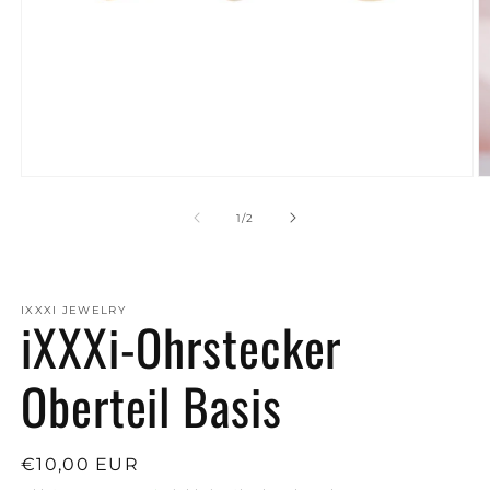
Medien
M
1
2
in
in
von
1
/
2
Modal
M
öffnen
ö
IXXXI JEWELRY
iXXXi-Ohrstecker
Oberteil Basis
Normaler
€10,00 EUR