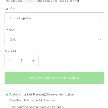
Preis
Inkl. Steuern.
Versand
wird beim Checkout berechnet
Größe
Farbe
Anzahl
Anzahl
Verringere
Erhöhe
die
die
Menge
Menge
für
für
In den Warenkorb legen
iXXXi-
iXXXi-
Ohrstecker
Ohrstecker
Oberteil
Oberteil
Abholung bei
Nance@Home
verfügbar
Basis
Basis
Gewöhnlich fertig in 24 Stunden
Shop-Informationen anzeigen