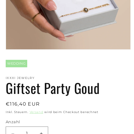
Medien
1
in
WEDDING
Modal
öffnen
IXXXI JEWELRY
Giftset Party Goud
Normaler
€116,40 EUR
Preis
Inkl. Steuern.
Versand
wird beim Checkout berechnet
Anzahl
Anzahl