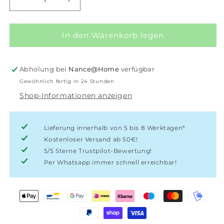
Verringere
Erhöhe
die
die
Menge
Menge
für
für
In den Warenkorb legen
Giftset
Giftset
Party
Party
Goud
Goud
Abholung bei
Nance@Home
verfügbar
Gewöhnlich fertig in 24 Stunden
Shop-Informationen anzeigen
Lieferung innerhalb von 5 bis 8 Werktagen*
Kostenloser Versand ab 50€!
5/5 Sterne Trustpilot-Bewertung!
Per Whatsapp immer schnell erreichbar!