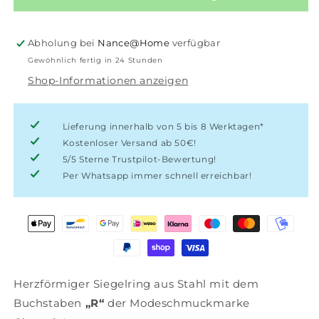
Charmins
Charmins
goldener
goldener
Herzbuchstabe
Herzbuchstabe
Abholung bei
Nance@Home
verfügbar
R
R
Gewöhnlich fertig in 24 Stunden
Shop-Informationen anzeigen
Lieferung innerhalb von 5 bis 8 Werktagen*
Kostenloser Versand ab 50€!
5/5 Sterne Trustpilot-Bewertung!
Per Whatsapp immer schnell erreichbar!
Herzförmiger Siegelring aus Stahl mit dem
Buchstaben
„R“
der Modeschmuckmarke