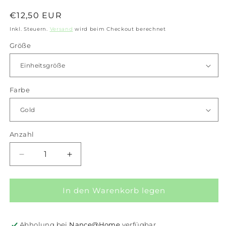
Normaler
€12,50 EUR
Preis
Inkl. Steuern.
Versand
wird beim Checkout berechnet
Größe
Farbe
Anzahl
Anzahl
Verringere
Erhöhe
die
die
Menge
Menge
für
für
In den Warenkorb legen
iXXXi
iXXXi
Connect
Connect
Charm
Charm
Abholung bei
Nance@Home
verfügbar