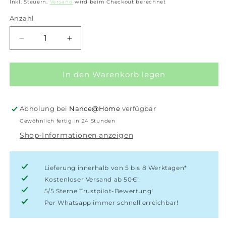
Preis
Inkl. Steuern.
Versand
wird beim Checkout berechnet
Anzahl
Anzahl
Verringere
Erhöhe
die
die
Menge
Menge
für
für
In den Warenkorb legen
iXXXi-
iXXXi-
Ohrstecker
Ohrstecker
Triple
Triple
Abholung bei
Nance@Home
verfügbar
Stone
Stone
Gewöhnlich fertig in 24 Stunden
Tansanite
Tansanite
Shop-Informationen anzeigen
Rosé
Rosé
Lieferung innerhalb von 5 bis 8 Werktagen*
Kostenloser Versand ab 50€!
5/5 Sterne Trustpilot-Bewertung!
Per Whatsapp immer schnell erreichbar!