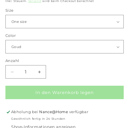
Preis
Inkl. Steuern.
Versand
wird beim Checkout berechnet
Size
Color
Anzahl
Anzahl
Verringere
Erhöhe
die
die
Menge
Menge
für
für
In den Warenkorb legen
iXXXi
iXXXi
Jewelry
Jewelry
Ear
Ear
Abholung bei
Nance@Home
verfügbar
studs
studs
Gewöhnlich fertig in 24 Stunden
Velora
Velora
Shop-Informationen anzeigen