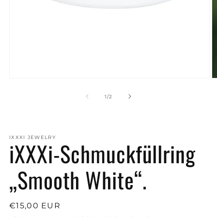
Medien
M
1
2
in
in
von
1
/
2
Modal
M
öffnen
ö
IXXXI JEWELRY
iXXXi-Schmuckfüllring
„Smooth White“.
Normaler
€15,00 EUR