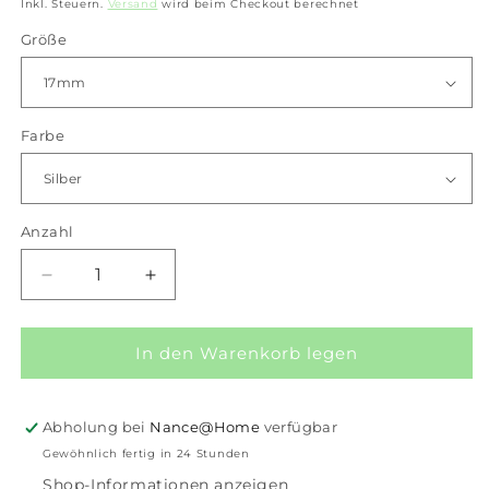
Preis
Inkl. Steuern.
Versand
wird beim Checkout berechnet
Größe
Farbe
Anzahl
Anzahl
Verringere
Erhöhe
die
die
Menge
Menge
für
für
In den Warenkorb legen
iXXXi-
iXXXi-
Schmuckfüllring
Schmuckfüllring
„Smooth
„Smooth
Abholung bei
Nance@Home
verfügbar
White“.
White“.
Gewöhnlich fertig in 24 Stunden
Shop-Informationen anzeigen