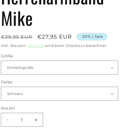
Mike
Normaler
Verkaufspreis
€27,95 EUR
€39,95 EUR
-30% | Sale
Preis
Inkl. Steuern.
Versand
wird beim Checkout berechnet
Größe
Farbe
Anzahl
Anzahl
Verringere
Erhöhe
die
die