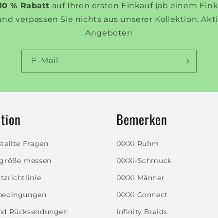
10 % Rabatt
auf Ihren ersten Einkauf (ab einem Ein
und verpassen Sie nichts aus unserer Kollektion, Ak
Angeboten
E-Mail
tion
Bemerken
tellte Fragen
iXXXi Ruhm
ggröße messen
iXXXi-Schmuck
zrichtlinie
iXXXi Männer
bedingungen
iXXXi Connect
nd Rücksendungen
Infinity Braids