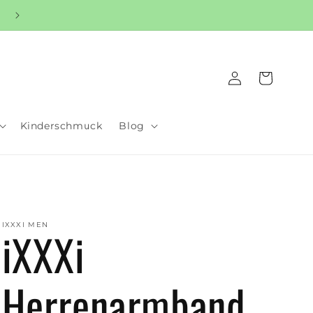
Warenkorb
Einloggen
Kinderschmuck
Blog
IXXXI MEN
iXXXi
Herrenarmband