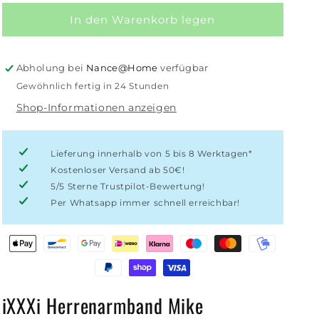
Menge
Menge
für
für
In den Warenkorb legen
iXXXi
iXXXi
Herrenarmband
Herrenarmband
Mike
Mike
Abholung bei
Nance@Home
verfügbar
Gewöhnlich fertig in 24 Stunden
Shop-Informationen anzeigen
Lieferung innerhalb von 5 bis 8 Werktagen*
Kostenloser Versand ab 50€!
5/5 Sterne Trustpilot-Bewertung!
Per Whatsapp immer schnell erreichbar!
iXXXi Herrenarmband Mike