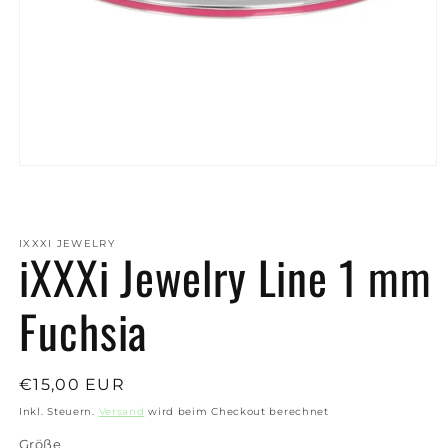
Medien
1
in
Modal
öffnen
IXXXI JEWELRY
iXXXi Jewelry Line 1 mm
Fuchsia
Normaler
€15,00 EUR
Preis
Inkl. Steuern.
Versand
wird beim Checkout berechnet
Größe