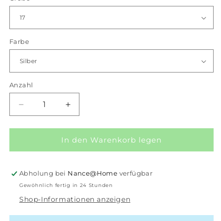
Farbe
Anzahl
Anzahl
Verringere
Erhöhe
die
die
Menge
Menge
für
für
In den Warenkorb legen
iXXXi
iXXXi
Jewelry
Jewelry
Line
Line
Abholung bei
Nance@Home
verfügbar
1
1
Gewöhnlich fertig in 24 Stunden
mm
mm
Shop-Informationen anzeigen
Fuchsia
Fuchsia