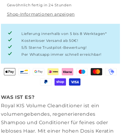
Volume
Volume
Gewöhnlich fertig in 24 Stunden
Cleanditioner
Cleanditioner
Shop-Informationen anzeigen
300
300
ml
ml
Lieferung innerhalb von 5 bis 8 Werktagen*
Kostenloser Versand ab 50€!
5/5 Sterne Trustpilot-Bewertung!
Per Whatsapp immer schnell erreichbar!
WAS IST ES?
Royal KIS Volume Cleanditioner ist ein
volumengebendes, regenerierendes
Shampoo und Conditioner für feines oder
lebloses Haar. Mit einer hohen Dosis Keratin