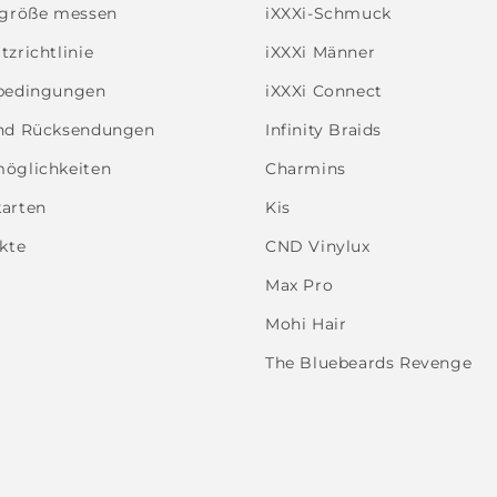
ggröße messen
iXXXi-Schmuck
zrichtlinie
iXXXi Männer
bedingungen
iXXXi Connect
nd Rücksendungen
Infinity Braids
öglichkeiten
Charmins
arten
Kis
kte
CND Vinylux
Max Pro
Mohi Hair
The Bluebeards Revenge