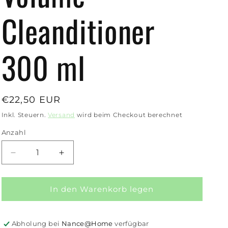
Cleanditioner
300 ml
Normaler
€22,50 EUR
Preis
Inkl. Steuern.
Versand
wird beim Checkout berechnet
Anzahl
Anzahl
Verringere
Erhöhe
die
die
Menge
Menge
für
für
In den Warenkorb legen
ROYAL
ROYAL
KIS
KIS
CARE
CARE
Abholung bei
Nance@Home
verfügbar