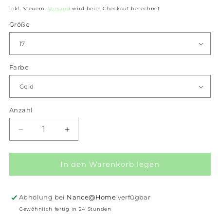
Preis
Inkl. Steuern.
Versand
wird beim Checkout berechnet
Größe
Farbe
Anzahl
Anzahl
Verringere
Erhöhe
die
die
Menge
Menge
für
für
In den Warenkorb legen
iXXXi
iXXXi
Schmuck-
Schmuck-
Abstandshalter
Abstandshalter
Abholung bei
Nance@Home
verfügbar
„Celebration“
„Celebration“
Gewöhnlich fertig in 24 Stunden
2
2