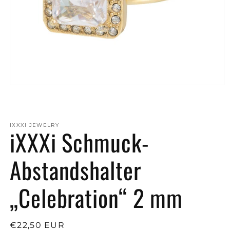
Medien
1
in
Modal
öffnen
IXXXI JEWELRY
iXXXi Schmuck-
Abstandshalter
„Celebration“ 2 mm
Normaler
€22,50 EUR