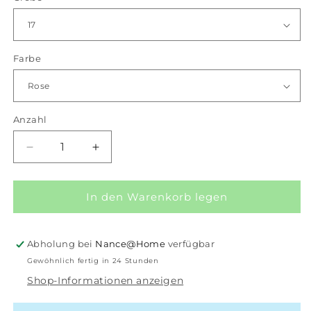
Farbe
Anzahl
Anzahl
Verringere
Erhöhe
die
die
Menge
Menge
für
für
In den Warenkorb legen
iXXXi
iXXXi
Schmuckscheibe
Schmuckscheibe
Symbol
Symbol
Abholung bei
Nance@Home
verfügbar
Seestern
Seestern
Gewöhnlich fertig in 24 Stunden
2
2
Shop-Informationen anzeigen
mm
mm